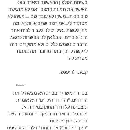
בשיחת הטלפון הראשונה תיארה בפני 
האישה את תמונת המצב: "אני לא מרגישה 
טוב בבית...משהו לא עובד שם.....משהו לא 
מסתדר לי...אני רוצה שתבואי ותראי מה 
ניתן לעשות...אילו יכולנו לעבור לבית אחר 
היינו עוברים...אבל אין לנו אפשרות כרגע". 
הדברים נשמעו כלליים ולא ממוקדים. היה 
לי קשה להבין במה מדובר ומה באמת 
מפריע לה. 
קבענו להיפגש.
         ******
בסיור המשותף בבית, היא מציגה לי את 
החדרים. "זה חדר הילדים" היא אומרת 
ומצביעה על חדר מתוק במיוחד. אני 
מסתכלת ורואה חדר מקסים ומאובזר שיש 
בו הכל. חוץ ממיטות.
"היכן המיטות"? אני תוהה "הילדים לא ישנים 