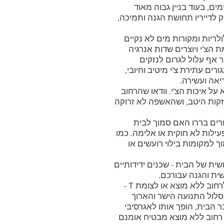
מים, בעוד בניין גבוה מאוד
 לדייריו תחושת הגנה ותמיכה,
לריות ומקורות מים לא נקיים
 הצ'י ויוצרים שדות אנרגיה
 אף עלול לגרום לנזקים
רים עתירת צ'י מיטיב וחיובי,
אה ועשירה.
ל איכות הצ'י. וודאו שהרחוב
חזקות היטב, ושהאשפה לא זרוקה
ים בררו האם סמוך לבית
ילות לא חוקית או אלימה. כמו
ך למקומות בילוי רועשים או
ת של הבית - שכנים ידידותיים
שית והגנה עבורכם.
כשדלת הכניסה של הבית פונה לרחוב ללא מוצא או לצומת T -
סלול התנועה הישר והארוך
 הבית, הופך אותו לאגרסיבי
, רחוב ללא מוצא מבטיח אומנם