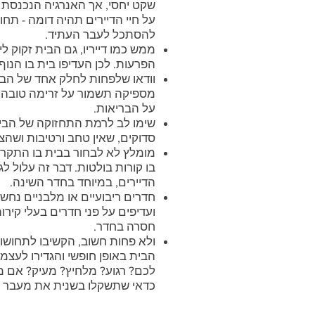
שקט יחסי, אך האנרגיה הנכנסת
על חיי הדיירים תהיה דומה - תחו
להסתכל לעבר העתיד.
ממש כמו דייריו, גם הבית זקוק ל
הפרעות. לכן העדיפו בית בו הנוף
וודאו שלפחות לחלק אחד של הבי
מספיקה תשמור על זרימה טובה 
על הבריאות.
שימו לב לרמת התחזוקה של הבית
סדוקים, שאין טחב ורטיבות ושהצ
מומלץ לא לבחור בבית בו התקרה
בו קורות בולטות. דבר זה עלול 
הדיירים, במיוחד בחדר השינה.
חדרים ריבועיים או מלבניים נחש
ועדיפים על פני חדרים בעלי קירו
חסרה בחדר.
ולא פחות חשוב, הקשיבו לתחושו
הבית באופן חופשי והגדירו לעצמ
לכם? רגוע? מלחיץ? מעיק? אם מ
כדאי שתשקלו בשנית את מעבר ה