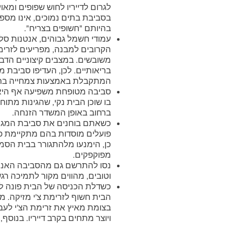
לגרום לדייריו לחוש שפופים ומאוי
בסביבת בתים נמוכים, אינו מספק
בהיותם "חשופים בצריח".
עמודי חשמל גבוהים, אנטנות סלו
הקרובים למבנה, מפריעים לזרימת
משובשים. במצבים קיצוניים הדבר
בריאותיים. לכן, העדיפו סביבת מגו
המתקבלת באמצעות צמחייה ברי
סביבה מטופחת משפיעה אף היא ע
בו שוכן הבית נקי, שהגינות מתו
ברחוב באופן המשדר הזנחה.
כשאתם בוחנים את סביבת המגור
פועלים מוסדות בהם מתקיימת פע
כן, הימנעו מלהתגורר בבית הסמו
מפוקפקים.
נסו להתרשם גם מהסביבה האנושי
וטובים, מהווים מקור לתמיכה רג
הבית חשוף לזרימת צ'י מזיקה. מ
בצומת מאיץ את זרימת הצ'י לעבר
ויוצר מתחים בקרב דייריו. בנוסף