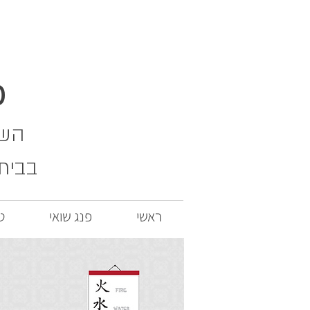
כ
השפע
בבית
ראשי
פנג שואי
ט